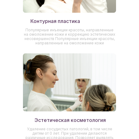
Контурная пластика
Популярные инъекции красоты, направленные
на омоложение кожи и коррекцию эстетических
несовершенств Популярные инъекции красоты,
направленные на омоложение кожи
Эстетическая косметология
Удаление сосудистых патологий, в том числе
детям от 0 лет. При удалении делаются
различные исследования. Позволяет выявлять