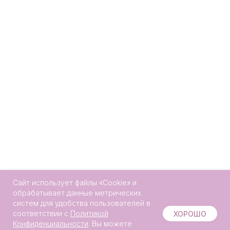
Сайт использует файлы «Сookie» и
обрабатывает данные метрических
систем для удобства пользователей в
Онлайн-
соответствии с
Политикой
ХОРОШО
запись
Конфиденциальности
. Вы можете