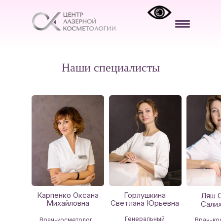
Викторовна
Врач-косметолог
Врач-
дерматовенеролог
ПОДРОБНЕЕ
Наши специалисты
Карпенко Оксана
Горлушкина
Ляш 
Михайловна
Светлана Юрьевна
Сали
Генеральный
Врач-косметолог
Врач-ко