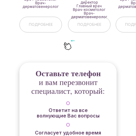
директор
Врач-
Вр
Главный врач
дерматовенеролог
дермато
Врач-косметолог
Врач-
дерматовенеролог
ПОДРОБНЕЕ
ПОДРОБНЕЕ
ПОДР
Оставьте телефон
и вам перезвонит
специалист, который:
Ответит на все
волнующие Вас вопросы
Согласует удобное время