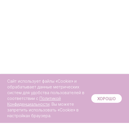
Сайт использует файлы «Сookie» и
обрабатывает данные метрических
систем для удобства пользователей в
Онлайн-
соответствии с
Политикой
ХОРОШО
запись
Конфиденциальности
. Вы можете
запретить использовать «Сookie» в
настройках браузера.