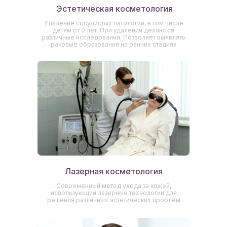
Эстетическая косметология
Удаление сосудистых патологий, в том числе
детям от 0 лет. При удалении делаются
различные исследования. Позволяет выявлять
раковые образования на ранних стадиях
Лазерная косметология
Современный метод ухода за кожей,
использующий лазерные технологии для
решения различных эстетических проблем