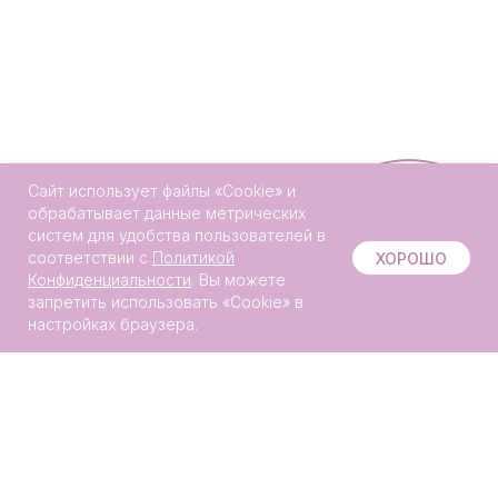
Сайт использует файлы «Сookie» и
обрабатывает данные метрических
систем для удобства пользователей в
Онлайн-
соответствии с
Политикой
ХОРОШО
запись
Конфиденциальности
. Вы можете
запретить использовать «Сookie» в
настройках браузера.