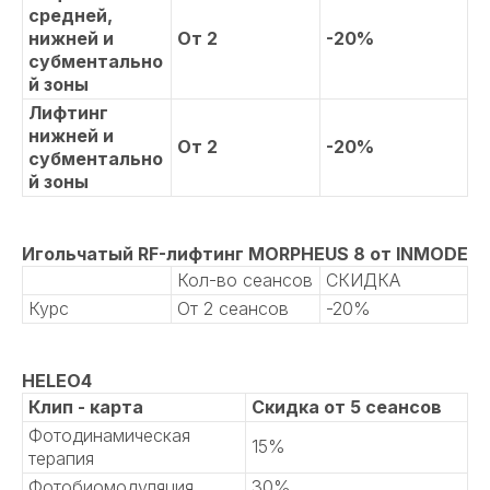
средней,
нижней и
От 2
-20%
субментально
й зоны
Лифтинг
нижней и
От 2
-20%
субментально
й зоны
Игольчатый RF-лифтинг MORPHEUS 8 от INMODE
Кол-во сеансов
СКИДКА
Курс
От 2 сеансов
-20%
HELEO4
Клип - карта
Скидка от 5 сеансов
Фотодинамическая
15%
терапия
Фотобиомодуляция
30%